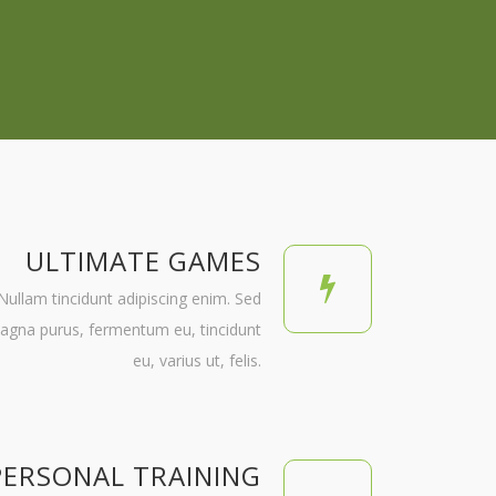
ULTIMATE GAMES
Nullam tincidunt adipiscing enim. Sed
agna purus, fermentum eu, tincidunt
eu, varius ut, felis.
PERSONAL TRAINING