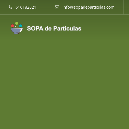
616182021
info@sopadeparticulas.com