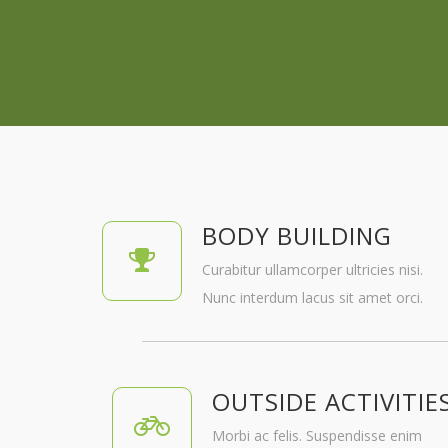
BODY BUILDING
Curabitur ullamcorper ultricies nisi.
Nunc interdum lacus sit amet orci.
OUTSIDE ACTIVITIE
Morbi ac felis. Suspendisse enim