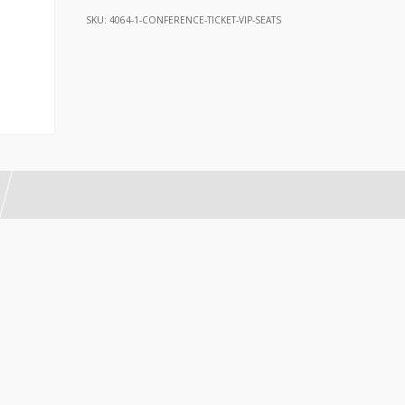
-
SKU:
4064-1-CONFERENCE-TICKET-VIP-SEATS
VIP
Seats
cantidad