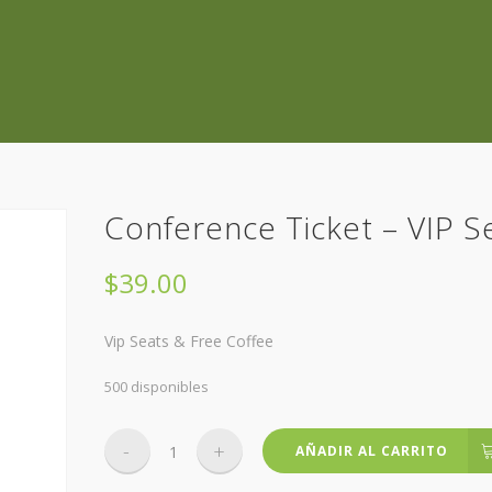
Conference Ticket – VIP S
$
39.00
Vip Seats & Free Coffee
500 disponibles
Conference
AÑADIR AL CARRITO
Ticket