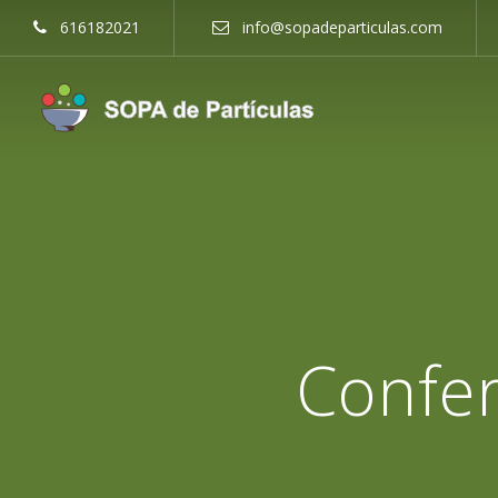
616182021
info@sopadeparticulas.com
Confer